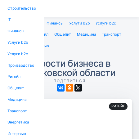
Строительство
IT
Строительство
IT
Финансы
Услуги b2b
Услуги b2c
Финансы
Производство
Ритейл
Общепит
Медицина
Транспорт
Услуги b2b
Энергетика
Интервью
Услуги b2c
Новости бизнеса в
Производство
Московской области
Ритейл
ПОДЕЛИТЬСЯ
Общепит
Медицина
РИТЕЙЛ
Транспорт
Энергетика
Интервью