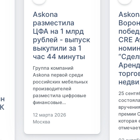
Askona
Askon
разместила
Ворон
Ф
ЦФА на 1 млрд
побед
рублей - выпуск
CRE A
выкупили за 1
номи
час 44 минуты
“Сдел
Арен
Группа компаний
торго
Askona первой среди
недви
российских мебельных
производителей
25 сентя
разместила цифровые
нн
состоял
финансовые...
ГК
вручени
премии C
12 марта 2026
которая
Москва
отмечает.