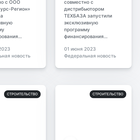
но с ООО
совместно с
сурс-Регион»
дистрибьютором
ла
ТЕХБАЗА запустили
ивную
эксклюзивную
му
программу
ования...
финансирования...
2023
01 июня 2023
ьная новость
Федеральная новость
СТРОИТЕЛЬСТВО
СТРОИТЕЛЬСТВО