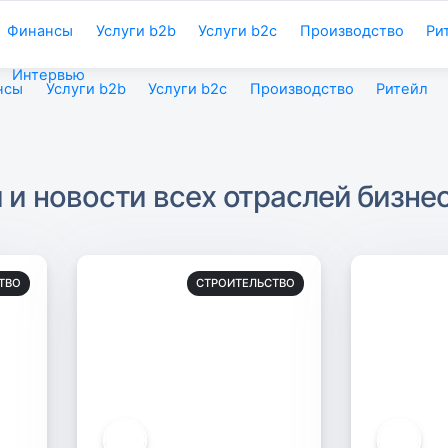
Финансы
Услуги b2b
Услуги b2c
Производство
Ри
Интервью
нсы
Услуги b2b
Услуги b2c
Производство
Ритейл
и новости всех отраслей бизне
ТВО
СТРОИТЕЛЬСТВО