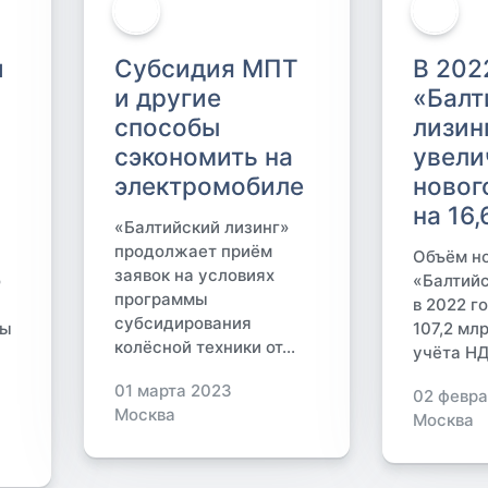
и
Субсидия МПТ
В 202
и другие
«Балт
способы
лизин
сэкономить на
увели
электромобиле
новог
на 16
«Балтийский лизинг»
продолжает приём
Объём но
заявок на условиях
о
«Балтийс
программы
в 2022 г
субсидирования
мы
107,2 мл
колёсной техники от...
учёта НД
01 марта 2023
02 февра
Москва
Москва