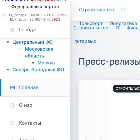
Федеральный портал
Строительство
IT
USD (Доллар США): 80.9293 ↓
-0.1998
EUR (Евро): 93.1901 ↓
-0.3923
Транспорт
Энергетика
Строительство
IT
Фина
Города
Интервью
Центральный ФО
Московская
область
Пресс-релизы 
Москва
Северо-Западный ФО
Главная
СТРОИТЕЛЬС
О нас
Контакты