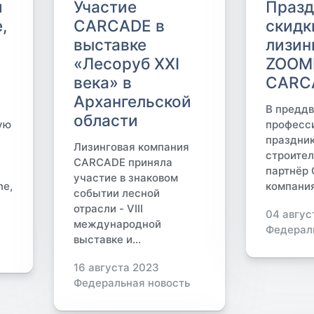
и
Участие
Праз
,
CARCADE в
скидк
выставке
лизин
«Лесоруб XXI
ZOOM
века» в
CARC
Архангельской
В предд
области
ую
професс
праздник
Лизинговая компания
строител
CARCADE приняла
партнёр
участие в знаковом
ne,
компания
событии лесной
отрасли - VIII
04 авгус
международной
Федерал
выставке и...
16 августа 2023
Федеральная новость