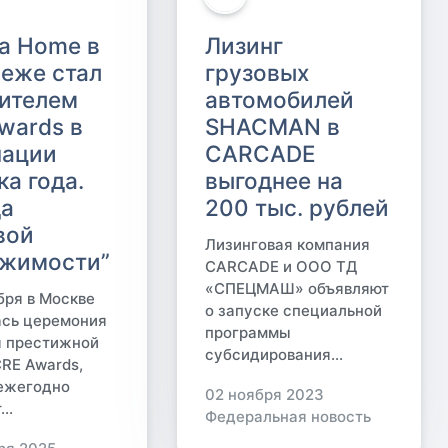
a Home в
Лизинг
еже стал
грузовых
ителем
автомобилей
wards в
SHACMAN в
нации
CARCADE
ка года.
выгоднее на
да
200 тыс. рублей
вой
Лизинговая компания
жимости”
CARCADE и ООО ТД
«СПЕЦМАШ» объявляют
бря в Москве
о запуске специальной
ась церемония
программы
я престижной
субсидирования...
RE Awards,
 ежегодно
02 ноября 2023
..
Федеральная новость