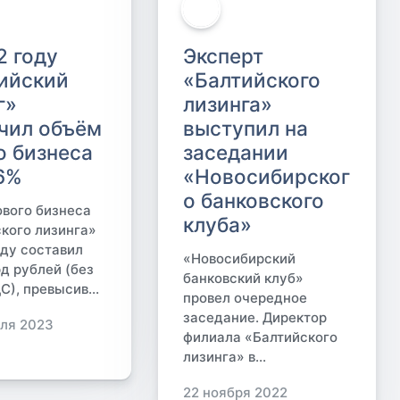
2 году
Эксперт
ийский
«Балтийского
г»
лизинга»
чил объём
выступил на
о бизнеса
заседании
,6%
«Новосибирског
о банковского
вого бизнеса
клуба»
кого лизинга»
оду составил
«Новосибирский
рд рублей (без
банковский клуб»
С), превысив...
провел очередное
заседание. Директор
ля 2023
филиала «Балтийского
лизинга» в...
22 ноября 2022