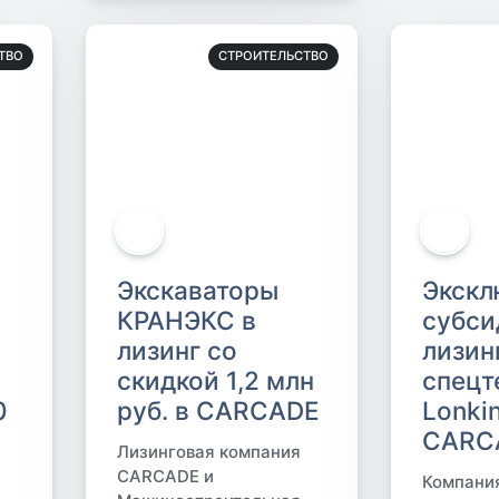
ТВО
СТРОИТЕЛЬСТВО
Экскаваторы
Экскл
КРАНЭКС в
субси
лизинг со
лизин
скидкой 1,2 млн
спецт
0
руб. в CARCADE
Lonki
CARC
Лизинговая компания
CARCADE и
Компани