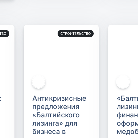
ТВО
СТРОИТЕЛЬСТВО
:
Антикризисные
«Балт
предложения
лизин
«Балтийского
финан
лизинга» для
офор
бизнеса в
медоб