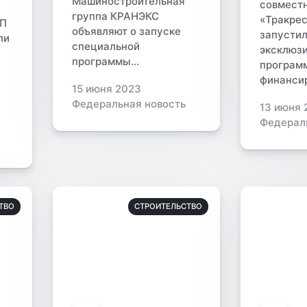
Машиностроительная
совмест
группа КРАНЭКС
«Тракре
ОП
объявляют о запуске
запусти
ли
специальной
эксклюз
программы...
програм
финансир
15 июня 2023
Федеральная новость
13 июня 
Федерал
ТВО
СТРОИТЕЛЬСТВО