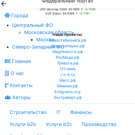
Федеральный портал

USD (Доллар США): 82.1665 ↑
+0.7588
EUR (Евро): 94.8366 ↑
+0.7781
Города
Центральный ФО
Московская область
Наши проекты:
Москва
НовостиБизнеса.рф
Северо-Западный ФО
НовостиНауки.рф
МедНовости.рф
РосМода.рф
Главная
Тревога.рф
121.news
О нас
j-o-b.ru
Мисс.рф
Контакты
Мнения.рф
Emigrants.org
Авторы
Экстраверт.рф
Строительство
IT
Финансы
Услуги b2b
Услуги b2c
Производство