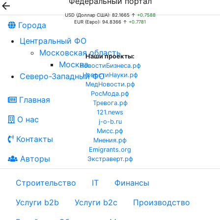
Федеральный портал

USD (Доллар США): 82.1665 ↑
+0.7588
EUR (Евро): 94.8366 ↑
+0.7781
Города
Центральный ФО
Московская область
Наши проекты:
Москва
НовостиБизнеса.рф
Северо-Западный ФО
НовостиНауки.рф
МедНовости.рф
РосМода.рф
Главная
Тревога.рф
121.news
О нас
j-o-b.ru
Мисс.рф
Контакты
Мнения.рф
Emigrants.org
Авторы
Экстраверт.рф
Строительство
IT
Финансы
Услуги b2b
Услуги b2c
Производство