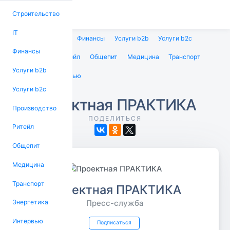
Строительство
IT
Строительство
IT
Финансы
Услуги b2b
Услуги b2c
Финансы
Производство
Ритейл
Общепит
Медицина
Транспорт
Услуги b2b
Энергетика
Интервью
Услуги b2c
Проектная ПРАКТИКА
Производство
ПОДЕЛИТЬСЯ
Ритейл
Общепит
Медицина
Транспорт
Проектная ПРАКТИКА
Энергетика
Пресс-служба
Интервью
Подписаться