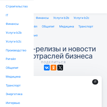
Строительство
IT
Строительство
IT
Финансы
Услуги b2b
Услуги b2c
Финансы
Производство
Ритейл
Общепит
Медицина
Транспорт
Услуги b2b
Энергетика
Интервью
Услуги b2c
Пресс-релизы и новости
Производство
всех отраслей бизнеса
Ритейл
ПОДЕЛИТЬСЯ
Общепит
Медицина
IT
Транспорт
Энергетика
Интервью