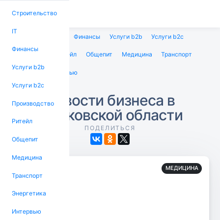
Строительство
IT
Строительство
IT
Финансы
Услуги b2b
Услуги b2c
Финансы
Производство
Ритейл
Общепит
Медицина
Транспорт
Услуги b2b
Энергетика
Интервью
Услуги b2c
Новости бизнеса в
Производство
Московской области
Ритейл
ПОДЕЛИТЬСЯ
Общепит
Медицина
МЕДИЦИНА
Транспорт
Энергетика
Интервью