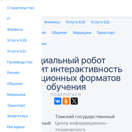
Строительство
IT
Строительство
IT
Финансы
Услуги b2b
Услуги b2c
Финансы
Производство
Ритейл
Общепит
Медицина
Транспорт
Услуги b2b
Энергетика
Интервью
Услуги b2c
Социальный робот
Производство
увеличит интерактивность
Ритейл
дистанционных форматов
обучения
Общепит
Медицина
ПОДЕЛИТЬСЯ
Транспорт
Томский государственный
Энергетика
Центр информационно-
Интервью
технического