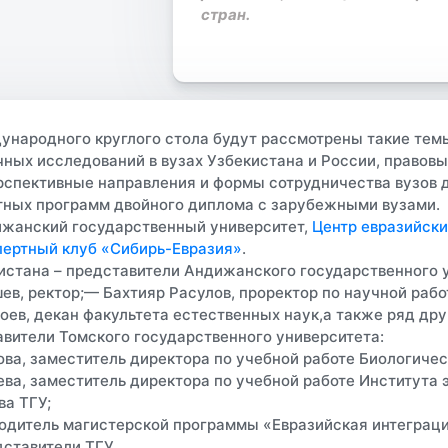
стран.
ународного круглого стола будут рассмотрены такие темы
чных исследований в вузах Узбекистана и России, правов
ерспективные направления и формы сотрудничества вузов д
тных программ двойного диплома с зарубежными вузами.
ижанский государственный университет,
Центр евразийски
пертный клуб «Сибирь-Евразия»
.
кистана – представители Андижанского государственного 
, ректор;— Бахтияр Расулов, проректор по научной рабо
ев, декан факультета естественных наук,а также ряд др
авители Томского государственного университета:
ва, заместитель директора по учебной работе Биологичес
ва, заместитель директора по учебной работе Института 
ва ТГУ;
одитель магистерской программы «Евразийская интеграц
дставители ТГУ.