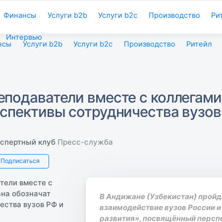
Финансы
Услуги b2b
Услуги b2c
Производство
Ри
Интервью
нсы
Услуги b2b
Услуги b2c
Производство
Ритейл
подаватели вместе с коллегами
спективы сотрудничества вузов
спертный клуб
Пресс-служба
Подписаться
В Андижане (Узбекистан) прой
взаимодействие вузов России и
развития», посвящённый персп