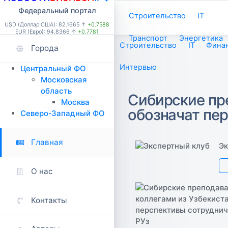
Федеральный портал
Строительство
IT
USD (Доллар США): 82.1665 ↑
+0.7588
EUR (Евро): 94.8366 ↑
+0.7781
Транспорт
Энергетика
Строительство
IT
Фина
Города
Интервью
Центральный ФО
Московская
область
Сибирские пре
Москва
обозначат пер
Северо-Западный ФО
Главная
Эк
О нас
Контакты