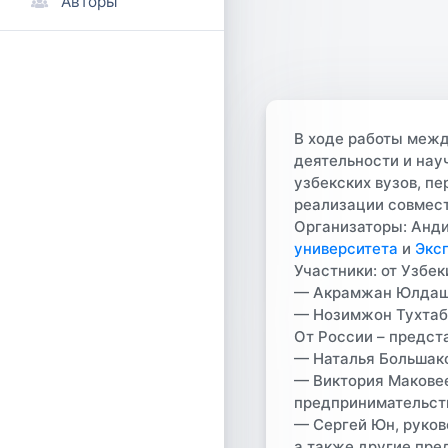
Авторы
В ходе работы межд
деятельности и нау
узбекских вузов, п
реализации совмес
Организаторы
: Анд
университета
и
Экс
Участники
: от Узбе
— Акрамжан Юлдашев
— Нозимжон Тухтабо
От России – предст
— Наталья Большако
— Виктория Маковее
предпринимательст
— Сергей Юн, руков
а также другие пре