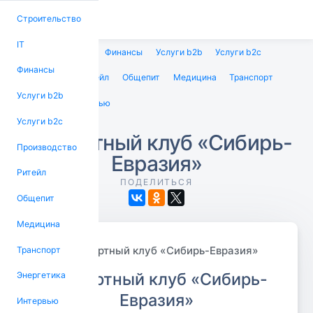
Строительство
IT
Строительство
IT
Финансы
Услуги b2b
Услуги b2c
Финансы
Производство
Ритейл
Общепит
Медицина
Транспорт
Услуги b2b
Энергетика
Интервью
Услуги b2c
Экспертный клуб «Сибирь-
Производство
Евразия»
Ритейл
ПОДЕЛИТЬСЯ
Общепит
Медицина
Транспорт
Экспертный клуб «Сибирь-
Энергетика
Евразия»
Интервью