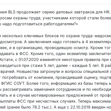
ия BLS продолжает серию деловых завтраков для HR. 
просам охраны труда, участниками которой стали более
му надо подготовиться работодателям?»
 несколько ключевых блоков по охране труда: медосмо
осмотров. А заключения надо готовить в 4 экземплярах
век, и в организацию, проводившую осмотр. Кроме того
давать в ФСС. Кроме того, один экземпляр заключите
Кстати, с 01.07.2020 изменятся некоторые правила пр
оводиться при стаже 5 лет, далее – каждые 5 лет. В р
врачей. Новшества затронули и вопросы специальной 
 потребовать от компании, проводившей оценку, подтв
 ФГИС СОУТ. Более того, информацию из базы теперь м
 рассматривать замечания сотрудников и по необходи
лать и в случае мотивированных предложений от профс
ыплаты ФСС при несчастных случаях. Теперь максима
лей (ранее было 78.2 тыс.). А еще с 22.10.2019 введен 