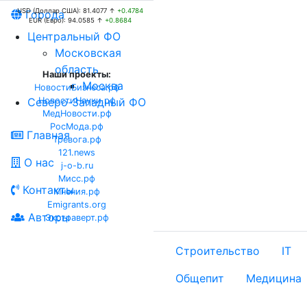
USD (Доллар США): 81.4077 ↑
+0.4784
Города
EUR (Евро): 94.0585 ↑
+0.8684
Центральный ФО
Московская
область
Наши проекты:
Москва
НовостиБизнеса.рф
Северо-Западный ФО
НовостиНауки.рф
МедНовости.рф
РосМода.рф
Главная
Тревога.рф
121.news
О нас
j-o-b.ru
Мисс.рф
Контакты
Мнения.рф
Emigrants.org
Авторы
Экстраверт.рф
Строительство
IT
Общепит
Медицина