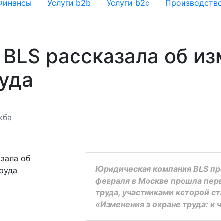
Финансы
Услуги b2b
Услуги b2c
Производств
BLS рассказала об из
руда
жба
Юридическая компания BLS пр
февраля в Москве прошла перв
труда, участниками которой ст
«Изменения в охране труда: к