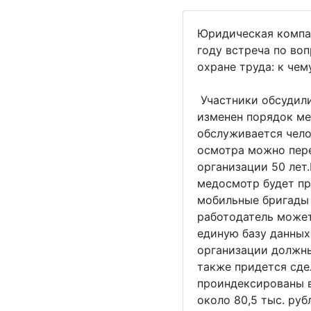
Юридическая компан
году встреча по во
охране труда: к че
Участники обсудили
изменен порядок мед
обслуживается чело
осмотра можно пере
организации 50 лет.
медосмотр будет пр
мобильные бригады 
работодатель может
единую базу данных
организации должны
также придется сде
проиндексированы в
около 80,5 тыс. руб