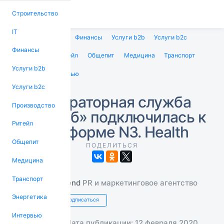
Строительство
IT
Строительство
IT
Финансы
Услуги b2b
Услуги b2c
Финансы
Производство
Ритейл
Общепит
Медицина
Транспорт
Услуги b2b
Энергетика
Интервью
Услуги b2c
Лабораторная служба
Производство
«Диалаб» подключилась к
Ритейл
платформе N3. Health
Общепит
ПОДЕЛИТЬСЯ
Медицина
Транспорт
iTrend
PR и маркетинговое агентство
Энергетика
Подписаться
Интервью
Дата публикации: 12 февраля 2020