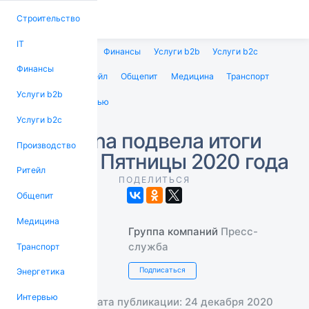
Строительство
IT
Строительство
IT
Финансы
Услуги b2b
Услуги b2c
Финансы
Производство
Ритейл
Общепит
Медицина
Транспорт
Услуги b2b
Энергетика
Интервью
Услуги b2c
Askona подвела итоги
Производство
Черной Пятницы 2020 года
Ритейл
ПОДЕЛИТЬСЯ
Общепит
Медицина
Группа компаний
Пресс-
служба
Транспорт
Подписаться
Энергетика
Интервью
Дата публикации: 24 декабря 2020