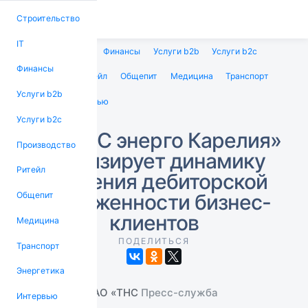
Строительство
IT
Строительство
IT
Финансы
Услуги b2b
Услуги b2c
Финансы
Производство
Ритейл
Общепит
Медицина
Транспорт
Услуги b2b
Энергетика
Интервью
Услуги b2c
АО «ТНС энерго Карелия»
Производство
анализирует динамику
Ритейл
снижения дебиторской
задолженности бизнес-
Общепит
клиентов
Медицина
ПОДЕЛИТЬСЯ
Транспорт
Энергетика
АО «ТНС
Пресс-служба
Интервью