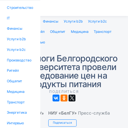
Строительство
IT
Строительство
IT
Финансы
Услуги b2b
Услуги b2c
Финансы
Производство
Ритейл
Общепит
Медицина
Транспорт
Услуги b2b
Энергетика
Интервью
Услуги b2c
Социологи Белгородского
Производство
госуниверситета провели
Ритейл
исследование цен на
продукты питания
Общепит
Медицина
ПОДЕЛИТЬСЯ
Транспорт
НИУ «БелГУ»
Пресс-служба
Энергетика
Интервью
Подписаться