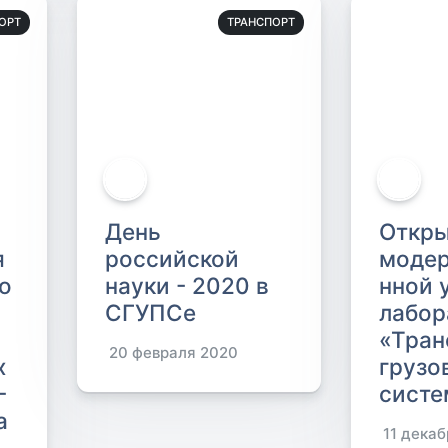
ОРТ
ТРАНСПОРТ
День
Откр
я
российской
модер
о
науки - 2020 в
нной 
СГУПСе
лабор
«Тран
20 февраля 2020
х
грузо
-
сист
а
11 декаб