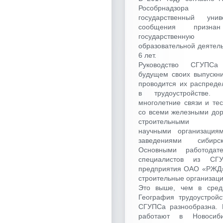
Рособрнадзора
государственный уни
сообщения призна
государственную 
образовательной деятел
6 лет.
Руководство СГУПСа
будущем своих выпускни
проводится их распред
в трудоустройстве.
многолетние связи и те
со всеми железными дор
строительными пр
научными организаци
заведениями сибирс
Основными работодат
специалистов из СГ
предприятия ОАО «РЖД»
строительные организаци
Это выше, чем в сред
География трудоустройс
СГУПСа разнообразна. 
работают в Новосиби