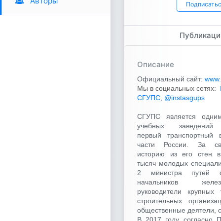
Авторы
Подписать
Публикаци
Описание
Официальный сайт:
www.
Мы в социальных сетях:
СГУПС
,
@instasgups
СГУПС является одни
учебных заведений 
первый транспортный в
части России. За с
историю из его стен 
тысяч молодых специали
2 министра путей с
начальников желе
руководители крупных 
строительных организа
общественные деятели, 
В 2017 году согласно 