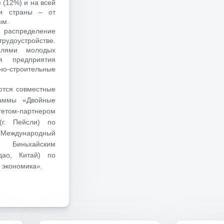
е (12%) и на всей
ии страны – от
ым.
 распределение
трудоустройстве.
елями молодых
ся предприятия
но-строительные
ются совместные
раммы «Двойные
етом-партнером
(г. Пейсли) по
еждународный
Биньхайским
дао, Китай) по
 экономика».