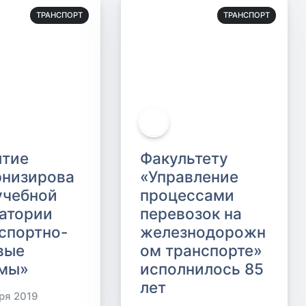
ТРАНСПОРТ
ТРАНСПОРТ
ытие
Факультету
низирова
«Управление
учебной
процессами
атории
перевозок на
спортно-
железнодорожн
вые
ом транспорте»
емы»
исполнилось 85
лет
ря 2019