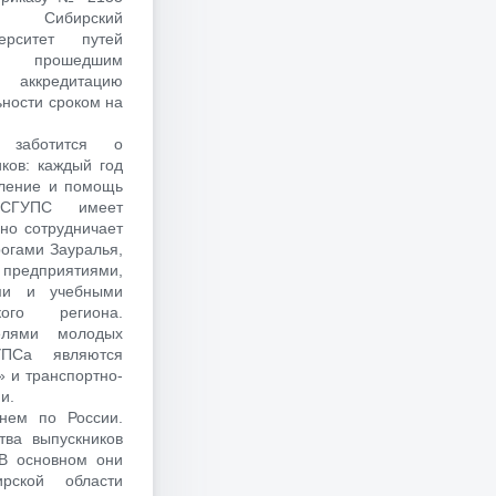
 Сибирский
верситет путей
н прошедшим
аккредитацию
ьности сроком на
 заботится о
ков: каждый год
еление и помощь
 СГУПС имеет
сно сотрудничает
огами Зауралья,
едприятиями,
ями и учебными
кого региона.
елями молодых
УПСа являются
 и транспортно-
и.
нем по России.
тва выпускников
В основном они
рской области