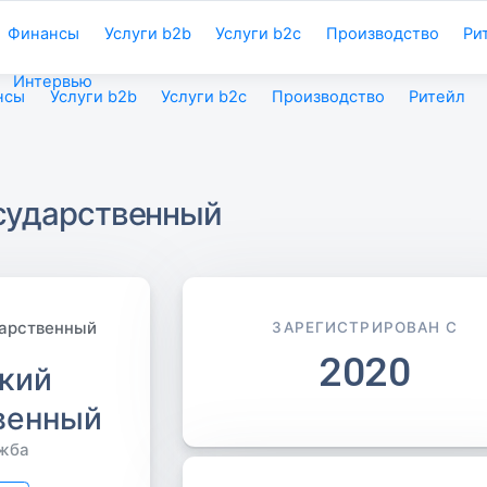
Финансы
Услуги b2b
Услуги b2c
Производство
Ри
Интервью
нсы
Услуги b2b
Услуги b2c
Производство
Ритейл
сударственный
ЗАРЕГИСТРИРОВАН С
2020
кий
венный
жба