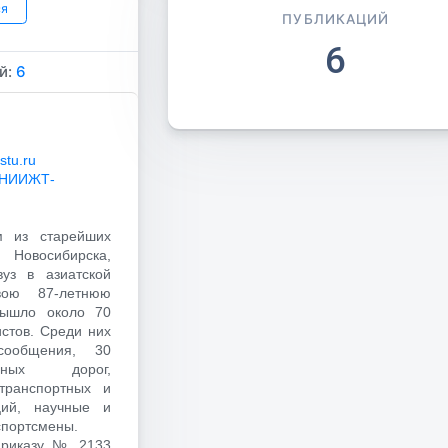
ся
ПУБЛИКАЦИЙ
6
й:
6
stu.ru
НИИЖТ-
м из старейших
Новосибирска,
уз в азиатской
вою 87-летнюю
вышло около 70
стов. Среди них
ообщения, 30
зных дорог,
транспортных и
ций, научные и
спортсмены.
Приказу № 2133