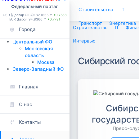
Федеральный портал
Строительство
IT
USD (Доллар США): 82.1665 ↑
+0.7588
EUR (Евро): 94.8366 ↑
+0.7781
Транспорт
Энергетика
Строительство
IT
Фина
Города
Интервью
Центральный ФО
Московская
область
Сибирский го
Москва
Северо-Западный ФО
Главная
О нас
Сибирс
государст
Контакты
Пресс-слу