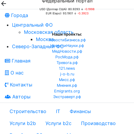
Федеральный портал

USD (Доллар США): 80.9293 ↓
-0.1998
EUR (Евро): 93.1901 ↓
-0.3923
Города
Центральный ФО
Московская область
Наши проекты:
Москва
НовостиБизнеса.рф
Северо-Западный ФО
НовостиНауки.рф
МедНовости.рф
РосМода.рф
Главная
Тревога.рф
121.news
О нас
j-o-b.ru
Мисс.рф
Контакты
Мнения.рф
Emigrants.org
Авторы
Экстраверт.рф
Строительство
IT
Финансы
Услуги b2b
Услуги b2c
Производство