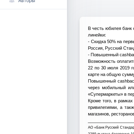
Авторы
В честь юбилея банк
линейки:
- Скидка 50% на первы
Россия, Русский Станда
- Повышенный
cashb
Возможность оплатит
22 по 30 июля 2019 
карте на общую сумму
Повышенный
cashba
через мобильный или
«Супермаркеты» в пе
Кроме того, в рамка
привилегиями, а так
магазинов, ресторанов
___________________
АО «Банк Русский Станда