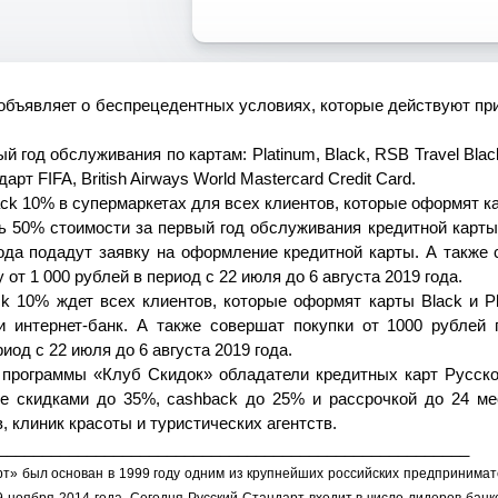
 объявляет о беспрецедентных условиях, которые действуют пр
й год обслуживания по картам: Platinum, Black, RSB Travel Black
рт FIFA, British Airways World Mastercard Credit Card.
ack
10% в супермаркетах для всех клиентов, которые оформят 
ь 50% стоимости за первый год обслуживания кредитной карты 
года подадут заявку на оформление кредитной карты. А также
 от 1 000 рублей в период с
22 июля
до 6 августа 2019 года
.
ck
10% ждет всех клиентов, которые оформят карты
Black
и
P
 интернет-банк. А также
совершат покупки от 1000 рублей п
риод с
22 июля
до 6 августа 2019 года
.
х программы «Клуб Скидок» обладатели кредитных карт Русск
же скидками до 35%,
cashback
до 25% и рассрочкой до 24 ме
, клиник красоты и туристических агентств.
_____________________________________________________
рт»
был основан в 1999 году одним из крупнейших российских предпринимат