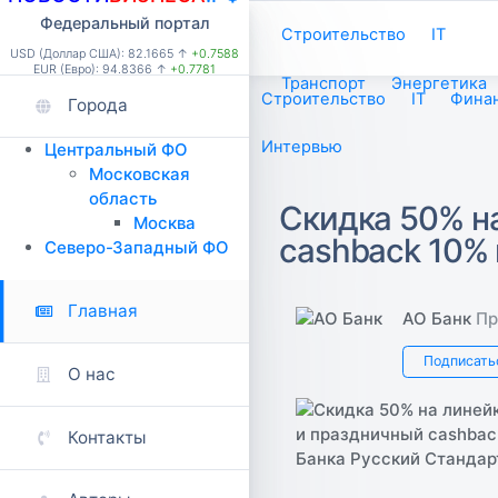
Федеральный портал
Строительство
IT
USD (Доллар США): 82.1665 ↑
+0.7588
EUR (Евро): 94.8366 ↑
+0.7781
Транспорт
Энергетика
Строительство
IT
Фина
Города
Интервью
Центральный ФО
Московская
область
Скидка 50% н
Москва
cashback 10% 
Северо-Западный ФО
Главная
АО Банк
Пр
Подписать
О нас
Контакты