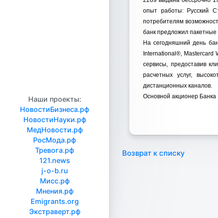
2289 выдана бессрочно 19
опыт работы: Русский С
потребителям возможность
банк предложил пакетные 
На сегодняшний день бан
International®, Masterсar
сервисы, предоставив кл
расчетных услуг, высок
дистанционных каналов.
Основной акционер Банка 
Наши проекты:
НовостиБизнеса.рф
НовостиНауки.рф
МедНовости.рф
РосМода.рф
Тревога.рф
Возврат к списку
121.news
j-o-b.ru
Мисс.рф
Мнения.рф
Emigrants.org
Экстраверт.рф