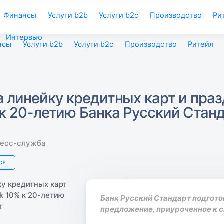
Финансы
Услуги b2b
Услуги b2c
Производство
Ри
Интервью
нсы
Услуги b2b
Услуги b2c
Производство
Ритейл
а линейку кредитных карт и пра
к 20-летию Банка Русский Стан
есс-служба
ся
Банк Русский Стандарт подгото
предложение, приуроченное к с