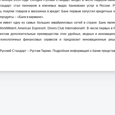
 ноября 2014 года. Сегодня Русский Стандарт входит в число лидеров банк
тандарт стал пионером в ключевых видах банковских услуг в России. Р
 покупки товаров в магазинах в кредит. Банк первым запустил кредитные
продукты – «Банк в кармане».
к имеет одну из самых больших эквайринговых сетей в стране. Банк явля
d WorldWide®, American Еxpress®, Diners Club International®. В числе перв
иентам дополнительные преимущества этих удобных, модных и инновацион
отехнологичных финансовых сервисов и предлагает инновационные ре
Русский Стандарт – Рустам Тарико. Подробная информация о банке предста