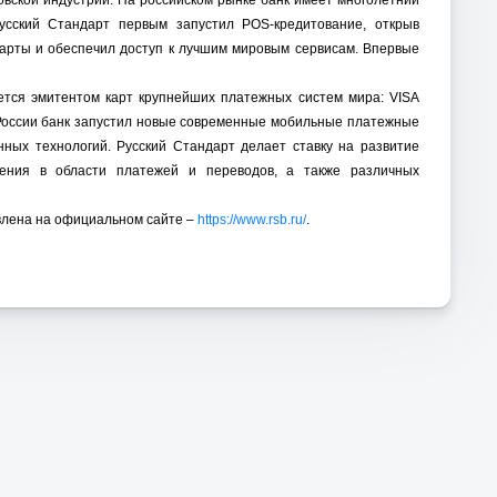
овской индустрии. На российском рынке банк имеет многолетний
усский Стандарт первым запустил POS-кредитование, открыв
 карты и обеспечил доступ к лучшим мировым сервисам. Впервые
ется эмитентом карт крупнейших платежных систем мира: VISA
ых в России банк запустил новые современные мобильные платежные
ных технологий. Русский Стандарт делает ставку на развитие
шения в области платежей и переводов, а также различных
влена на официальном сайте –
https://www.rsb.ru/
.