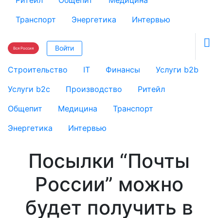
Ритейл
Общепит
Медицина
Транспорт
Энергетика
Интервью

Войти
Вся Россия
Строительство
IT
Финансы
Услуги b2b
Услуги b2c
Производство
Ритейл
Общепит
Медицина
Транспорт
Энергетика
Интервью
Посылки “Почты
России” можно
будет получить в