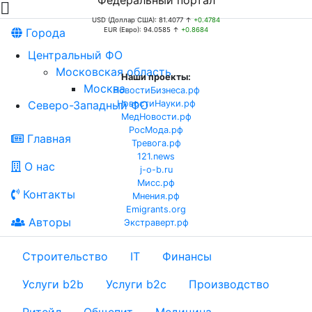
Федеральный портал

USD (Доллар США): 81.4077 ↑
+0.4784
Города
EUR (Евро): 94.0585 ↑
+0.8684
Центральный ФО
Московская область
Наши проекты:
Москва
НовостиБизнеса.рф
Северо-Западный ФО
НовостиНауки.рф
МедНовости.рф
РосМода.рф
Главная
Тревога.рф
121.news
О нас
j-o-b.ru
Мисс.рф
Контакты
Мнения.рф
Emigrants.org
Авторы
Экстраверт.рф
Строительство
IT
Финансы
Услуги b2b
Услуги b2c
Производство