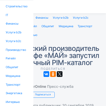
Строительство
IT
Строительство
IT
Финансы
Услуги b2b
Услуги b2c
Финансы
Производство
Ритейл
Общепит
Медицина
Транспорт
Услуги b2b
Энергетика
Интервью
Услуги b2c
Российский производитель
Производство
чая и кофе «МАЙ» запустил
Ритейл
публичный PIM-каталог
Общепит
ПОДЕЛИТЬСЯ
Медицина
Транспорт
PrOnline
Пресс-служба
Энергетика
Подписаться
Интервью
Дата публикации: 20 сентября 2019