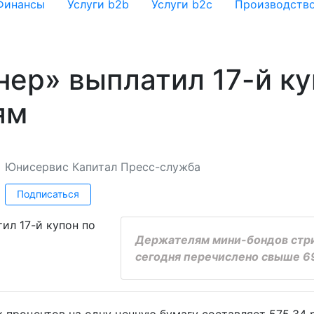
Финансы
Услуги b2b
Услуги b2c
Производств
ер» выплатил 17-й ку
ям
Юнисервис Капитал
Пресс-служба
Подписаться
Держателям мини-бондов стр
сегодня перечислено свыше 69
 процентов на одну ценную бумагу составляет 575,34 р