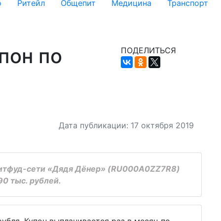
о
Ритейл
Общепит
Медицина
Транспорт
пон по
ПОДЕЛИТЬСЯ
Дата публикации: 17 октября 2019
итфуд-сети «Дядя Дёнер» (RU000A0ZZ7R8)
0 тыс. рублей.
убля. Купон выплачивается раз в месяц по