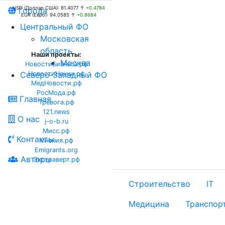
USD (Доллар США): 81.4077 ↑
+0.4784
Города
EUR (Евро): 94.0585 ↑
+0.8684
Центральный ФО
Московская
область
Наши проекты:
Москва
НовостиБизнеса.рф
Северо-Западный ФО
НовостиНауки.рф
МедНовости.рф
РосМода.рф
Главная
Тревога.рф
121.news
О нас
j-o-b.ru
Мисс.рф
Контакты
Мнения.рф
Emigrants.org
Авторы
Экстраверт.рф
Строительство
IT
Медицина
Транспор