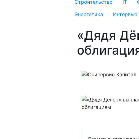
Строительство
IT
Энергетика
Интервью
«Дядя Дён
облигаци
Размер выплаченных