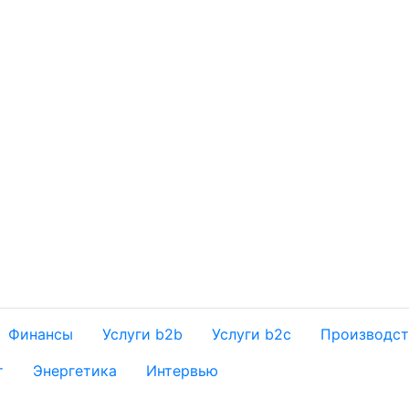
Финансы
Услуги b2b
Услуги b2c
Производст
т
Энергетика
Интервью