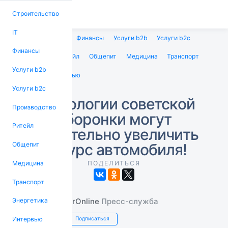
Строительство
IT
Строительство
IT
Финансы
Услуги b2b
Услуги b2c
Финансы
Производство
Ритейл
Общепит
Медицина
Транспорт
Услуги b2b
Энергетика
Интервью
Услуги b2c
Технологии советской
Производство
оборонки могут
Ритейл
значительно увеличить
ресурс автомобиля!
Общепит
Медицина
ПОДЕЛИТЬСЯ
Транспорт
PrOnline
Пресс-служба
Энергетика
Интервью
Подписаться