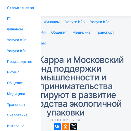
Строительство
IT
Строительство
IT
Финансы
Услуги b2b
Услуги b2c
Финансы
Производство
Ритейл
Общепит
Медицина
Транспорт
Услуги b2b
Энергетика
Интервью
Услуги b2c
Smurfit Kappa и Московский
Производство
Фонд поддержки
Ритейл
промышленности и
предпринимательства
Общепит
инвестируют в развитие
Медицина
производства экологичной
Транспорт
упаковки
Энергетика
ПОДЕЛИТЬСЯ
Интервью