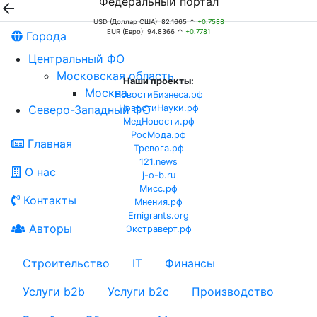
Федеральный портал

USD (Доллар США): 82.1665 ↑
+0.7588
EUR (Евро): 94.8366 ↑
+0.7781
Города
Центральный ФО
Московская область
Наши проекты:
Москва
НовостиБизнеса.рф
Северо-Западный ФО
НовостиНауки.рф
МедНовости.рф
РосМода.рф
Главная
Тревога.рф
121.news
О нас
j-o-b.ru
Мисс.рф
Контакты
Мнения.рф
Emigrants.org
Авторы
Экстраверт.рф
Строительство
IT
Финансы
Услуги b2b
Услуги b2c
Производство