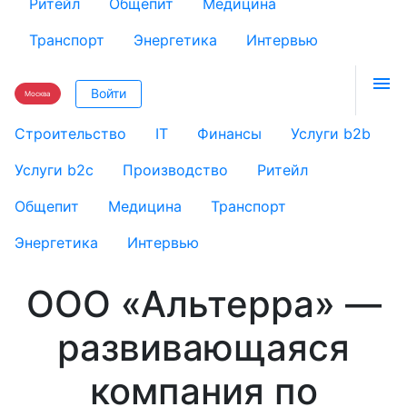
Ритейл
Общепит
Медицина
Транспорт
Энергетика
Интервью

Войти
Москва
Строительство
IT
Финансы
Услуги b2b
Услуги b2c
Производство
Ритейл
Общепит
Медицина
Транспорт
Энергетика
Интервью
ООО «Альтерра» —
развивающаяся
компания по