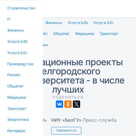
Строительство
IT
Строительство
IT
Финансы
Услуги b2b
Услуги b2c
Финансы
Производство
Ритейл
Общепит
Медицина
Транспорт
Услуги b2b
Энергетика
Интервью
Услуги b2c
Инновационные проекты
Производство
Белгородского
Ритейл
госуниверситета - в числе
лучших
Общепит
Медицина
ПОДЕЛИТЬСЯ
Транспорт
НИУ «БелГУ»
Пресс-служба
Энергетика
Интервью
Подписаться