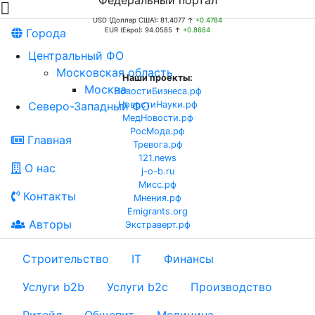
Федеральный портал

USD (Доллар США): 81.4077 ↑
+0.4784
Города
EUR (Евро): 94.0585 ↑
+0.8684
Центральный ФО
Московская область
Наши проекты:
Москва
НовостиБизнеса.рф
Северо-Западный ФО
НовостиНауки.рф
МедНовости.рф
РосМода.рф
Главная
Тревога.рф
121.news
О нас
j-o-b.ru
Мисс.рф
Контакты
Мнения.рф
Emigrants.org
Авторы
Экстраверт.рф
Строительство
IT
Финансы
Услуги b2b
Услуги b2c
Производство