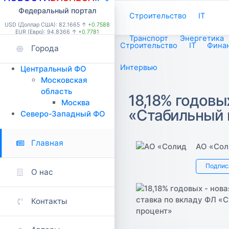
Федеральный портал
Строительство
IT
USD (Доллар США): 82.1665 ↑
+0.7588
EUR (Евро): 94.8366 ↑
+0.7781
Транспорт
Энергетика
Строительство
IT
Фина
Города
Интервью
Центральный ФО
Московская
область
18,18% годовы
Москва
«Стабильный 
Северо-Западный ФО
Главная
АО «Сол
Подпис
О нас
Контакты