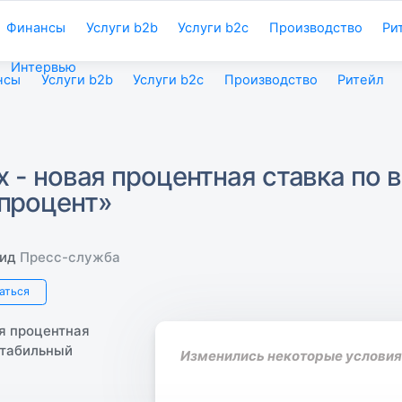
Финансы
Услуги b2b
Услуги b2c
Производство
Ри
Интервью
нсы
Услуги b2b
Услуги b2c
Производство
Ритейл
х - новая процентная ставка по 
процент»
ид
Пресс-служба
аться
Изменились некоторые условия