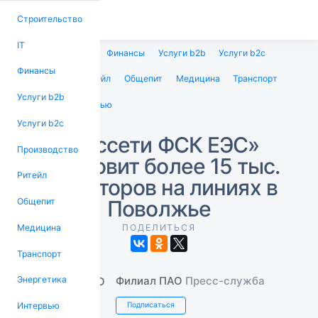
Строительство
IT
Строительство
IT
Финансы
Услуги b2b
Услуги b2c
Финансы
Производство
Ритейл
Общепит
Медицина
Транспорт
Услуги b2b
Энергетика
Интервью
Услуги b2c
«Россети ФСК ЕЭС»
Производство
установит более 15 тыс.
Ритейл
изоляторов на линиях в
Поволжье
Общепит
Медицина
ПОДЕЛИТЬСЯ
Транспорт
Филиал ПАО
Пресс-служба
Энергетика
Интервью
Подписаться