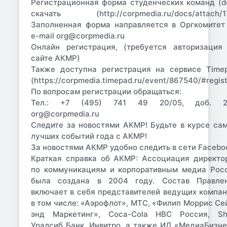
Регистрационная форма студенческих команд (d
скачать (http://corpmedia.ru/docs/attach/1
Заполненная форма направляется в Оргкомитет
e-mail org@corpmedia.ru
Онлайн регистрация, (требуется авторизация
сайте АКМР)
Также доступна регистрация на сервисе Time
(https://corpmedia.timepad.ru/event/867540/#regist
По вопросам регистрации обращаться:
Тел.: +7 (495) 741 49 20/05, доб. 2
org@corpmedia.ru
Следите за новостями АКМР! Будьте в курсе са
лучших событий года c АКМР!
За новостями АКМР удобно следить в сети Facebo
Краткая справка об АКМР: Ассоциация директо
по коммуникациям и корпоративным медиа Рос
была создана в 2004 году. Состав Правле
включает в себя представителей ведущих компан
в том числе: «Аэрофлот», МТС, «Филип Моррис Се
энд Маркетинг», Coca-Cola HBC Россия, She
Уралсиб Банк, Инвитро, а также ИД «МедиаБизне