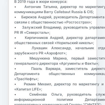
В 2019 года в жюри конкурса:
• Антончик Татьяна, директор по маркетинг
коммуникациям Barry Callebaut Russia & CIS;
• Бирюков Андрей, руководитель Департамента
связям с общественностью «Росгосстрах»;
• Залужский Владимир, руководитель управле
PR IR «Северсталь»;
• Кирпичников Андрей, директор департаме
общественных связей «Норильский никель»;
• Лукашин Александр, начальник отде
зарубежного PR «Аэрофлот»;
• Мишункина Марина, первый заместит
генерального директора «Аргументы и Факты»;
• Пааль Варвара, заместитель директ
Департамента общественных коммуника
«ТрасНефть»;
• Рюмин Михаил, директор по маркетингу и
«Капитал LIFE»;
• Семёнова Ольга, руководитель служ
информационной политики Департамен
корпоративных коммуникаций Группы "СИНТЕЗ";