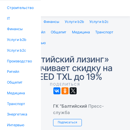
Строительство
IT
Строительство
IT
Финансы
Услуги b2b
Услуги b2c
Финансы
Производство
Ритейл
Общепит
Медицина
Транспорт
Услуги b2b
Энергетика
Интервью
Услуги b2c
«Балтийский лизинг»
Производство
увеличивает скидку на
Ритейл
EXEED TXL до 19%
Общепит
ПОДЕЛИТЬСЯ
Медицина
Транспорт
ГК "Балтийский
Пресс-
служба
Энергетика
Подписаться
Интервью