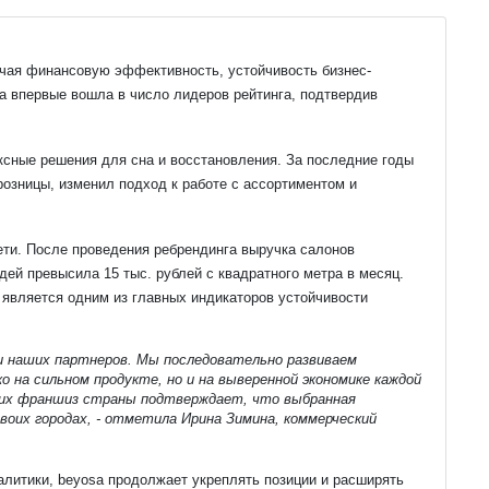
ючая финансовую эффективность, устойчивость бизнес-
a впервые вошла в число лидеров рейтинга, подтвердив 
сные решения для сна и восстановления. За последние годы 
зницы, изменил подход к работе с ассортиментом и 
ти. После проведения ребрендинга выручка салонов 
й превысила 15 тыс. рублей с квадратного метра в месяц. 
является одним из главных индикаторов устойчивости 
и наших партнеров. Мы последовательно развиваем 
на сильном продукте, но и на выверенной экономике каждой 
ших франшиз страны подтверждает, что выбранная 
оих городах, - отметила Ирина Зимина, коммерческий 
литики, beyosa продолжает укреплять позиции и расширять 