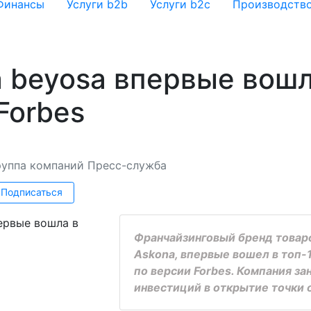
Финансы
Услуги b2b
Услуги b2c
Производств
 beyosa впервые вошл
Forbes
руппа компаний
Пресс-служба
Подписаться
Франчайзинговый бренд товаро
Askona, впервые вошел в топ-
по версии Forbes. Компания з
инвестиций в открытие точки о