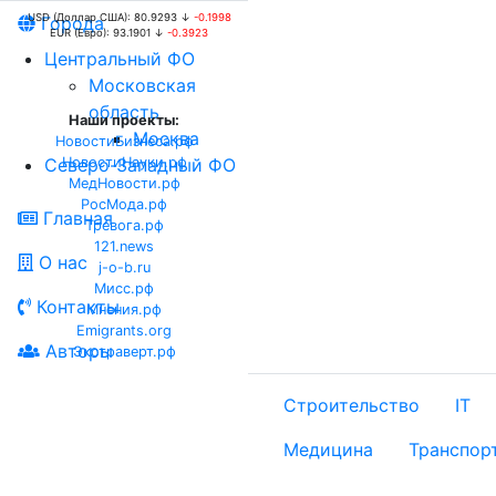
USD (Доллар США): 80.9293 ↓
-0.1998
Города
EUR (Евро): 93.1901 ↓
-0.3923
Центральный ФО
Московская
область
Наши проекты:
Москва
НовостиБизнеса.рф
Северо-Западный ФО
НовостиНауки.рф
МедНовости.рф
РосМода.рф
Главная
Тревога.рф
121.news
О нас
j-o-b.ru
Мисс.рф
Контакты
Мнения.рф
Emigrants.org
Авторы
Экстраверт.рф
Строительство
IT
Медицина
Транспор