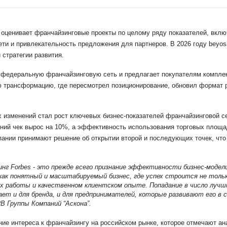
 оценивает франчайзинговые проекты по целому ряду показателей, вкл
ети и привлекательность предложения для партнеров. В 2026 году beyos
стратегии развития.
 федеральную франчайзинговую сеть и предлагает покупателям комплек
трансформацию, где пересмотрел позиционирование, обновил формат ро
х изменений стал рост ключевых бизнес-показателей франчайзинговой се
ний чек вырос на 10%, а эффективность использования торговых площаде
ании принимают решение об открытии второй и последующих точек, что 
инг Forbes - это прежде всего признание эффективности бизнес-модел
ак понятный и масштабируемый бизнес, где успех строится не только 
х работы и качественном клиентском опыте. Попадание в число луч
т и для бренда, и для предпринимателей, которые развивают его в св
B Группы Компаний “Аскона”.
ие интереса к франчайзингу на российском рынке, которое отмечают ана