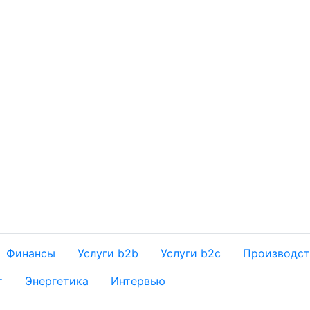
Финансы
Услуги b2b
Услуги b2c
Производст
т
Энергетика
Интервью