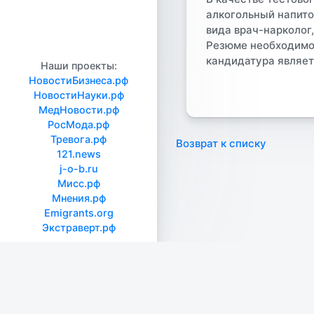
алкогольный напиток
вида врач-нарколог
Резюме необходимо н
кандидатура являет
Наши проекты:
НовостиБизнеса.рф
НовостиНауки.рф
МедНовости.рф
РосМода.рф
Тревога.рф
Возврат к списку
121.news
j-o-b.ru
Мисс.рф
Мнения.рф
Emigrants.org
Экстраверт.рф
Строительство
IT
Фи
Транспорт
Энергетика