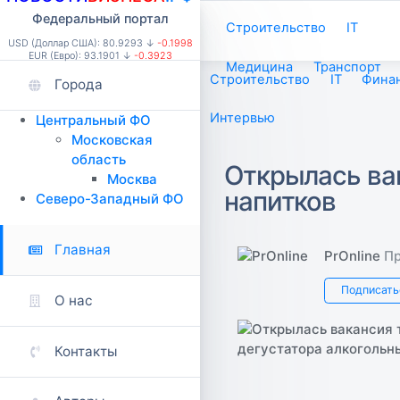
Федеральный портал
Строительство
IT
USD (Доллар США): 80.9293 ↓
-0.1998
EUR (Евро): 93.1901 ↓
-0.3923
Медицина
Транспорт
Строительство
IT
Фина
Города
Интервью
Центральный ФО
Московская
область
Открылась ва
Москва
напитков
Северо-Западный ФО
Главная
PrOnline
П
Подписать
О нас
Контакты