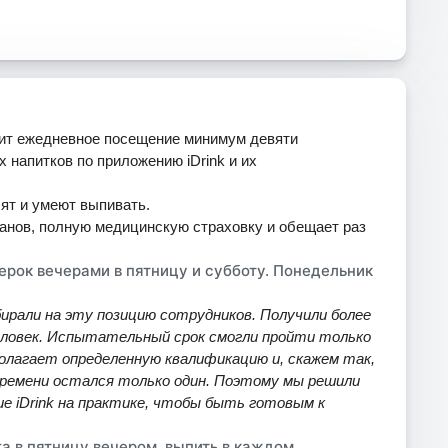
одит ежедневное посещение минимум девяти
 напитков по приложению iDrink и их
ят и умеют выпивать.
ранов, полную медицинскую страховку и обещает раз
ерок вечерами в пятницу и субботу. Понедельник
бирали на эту позицию сотрудников. Получили более
еловек. Испытательный срок смогли пройти только
дполагает определенную квалификацию и, скажем так,
времени остался только один. Поэтому мы решили
е iDrink на практике, чтобы быть готовым к
га в пятницу вечером, выпить в каждом