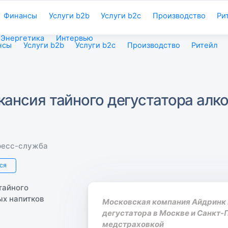
Финансы
Услуги b2b
Услуги b2c
Производство
Ри
Энергетика
Интервью
нсы
Услуги b2b
Услуги b2c
Производство
Ритейл
кансия тайного дегустатора алк
ресс-служба
ся
Московская компания Айдринк 
дегустатора в Москве и Санкт-П
медстраховкой