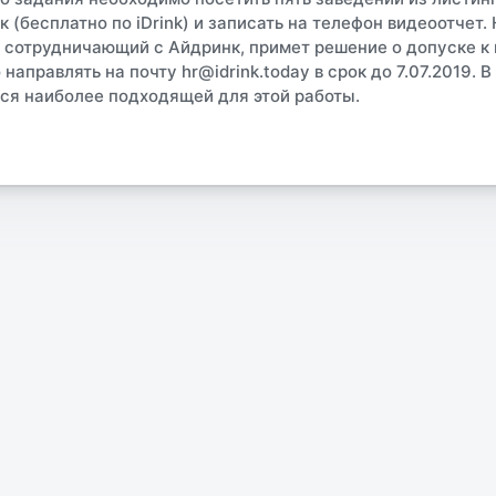
 (бесплатно по iDrink) и записать на телефон видеоотчет.
, сотрудничающий с Айдринк, примет решение о допуске к 
аправлять на почту hr@idrink.today в срок до 7.07.2019. 
ся наиболее подходящей для этой работы.
нансы
Услуги b2b
Услуги b2c
Производство
Ритейл
Интервью