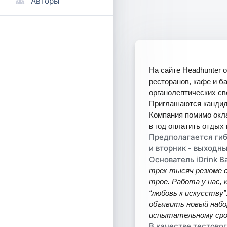
Авторы
На сайте Headhunter 
ресторанов, кафе и б
органолептических св
Приглашаются кандида
Компания помимо окла
в год оплатить отдых
Предполагается гиб
и вторник - выходны
Основатель iDrink 
трех тысяч резюме с
трое. Работа у нас, 
“любовь к искусству
объявить новый набо
испытательному сро
В качестве тестово