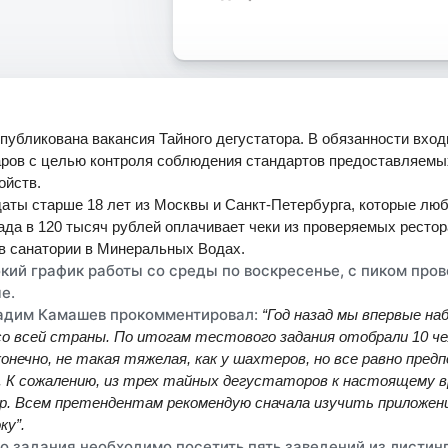
опубликована вакансия Тайного дегустатора. В обязанности вх
аров с целью контроля соблюдения стандартов предоставляемых
ойств.
ты старше 18 лет из Москвы и Санкт-Петербурга, которые люб
да в 120 тысяч рублей оплачивает чеки из проверяемых ресто
 в санатории в Минеральных Водах.
кий график работы со среды по воскресенье, с пиком пров
е.
Вадим Камашев прокомментировал:
“Год назад мы впервые на
о всей страны. По итогам тестового задания отобрали 10 ч
конечно, не такая тяжелая, как у шахтеров, но все равно пре
”. К сожалению, из трех тайных дегустаторов к настоящему 
р. Всем претендентам рекомендую сначала изучить приложени
ку”.
го задания необходимо посетить пять заведений из листин