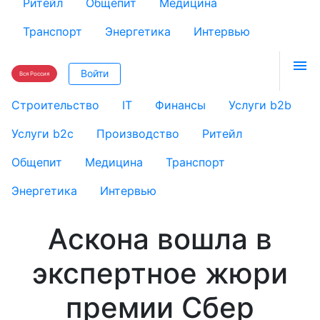
Ритейл
Общепит
Медицина
Транспорт
Энергетика
Интервью

Войти
Вся Россия
Строительство
IT
Финансы
Услуги b2b
Услуги b2c
Производство
Ритейл
Общепит
Медицина
Транспорт
Энергетика
Интервью
Аскона вошла в
экспертное жюри
премии Сбер