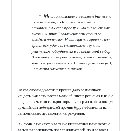
- - - М
ы рассматривали реальные бизнесы с
их историями, подходом к клиентам и
отношением к своему делу. Было видно, сколько
энергии и личной вовлеченности стоит за
каждым проектом. Несмотря на ограниченное
время, нам удалось внимательно изучить
участников, обсудить их и сделать свой выбор.
В премии участвуют сильные, живые компании,
которые развиваются и двигают рынок вперед,
- отметил Александр Маненок.
По его словам, участие в премии дало возможность
увидеть, как развивается малый бизнес в регионах и какие
предприниматели сегодня формируют рынок товаров для
дома. Имена победителей премии будут объявлены на
региональных церемониях награждения.
В Асконе отмечают, что такие инициативы помогают не
только поддерживать предпринимателей, но и создают