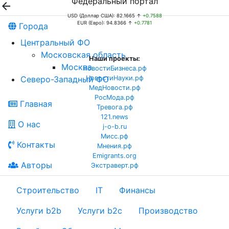
Федеральный портал

USD (Доллар США): 82.1665 ↑
+0.7588
EUR (Евро): 94.8366 ↑
+0.7781
Города
Центральный ФО
Московская область
Наши проекты:
Москва
НовостиБизнеса.рф
Северо-Западный ФО
НовостиНауки.рф
МедНовости.рф
РосМода.рф
Главная
Тревога.рф
121.news
О нас
j-o-b.ru
Мисс.рф
Контакты
Мнения.рф
Emigrants.org
Авторы
Экстраверт.рф
Строительство
IT
Финансы
Услуги b2b
Услуги b2c
Производство